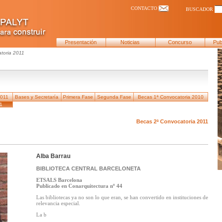
CONTACTO
BUSCADOR
Presentación
Noticias
Concurso
Pub
toria 2011
2011
Bases y Secretaría
Primera Fase
Segunda Fase
Becas 1ª Convocatoria 2010
1
Becas 2ª Convocatoria 2011
Alba Barrau
BIBLIOTECA CENTRAL BARCELONETA
ETSALS Barcelona
Publicado en Conarquitectura nº 44
Las bibliotecas ya no son lo que eran, se han convertido en instituciones de
relevancia especial.
La b